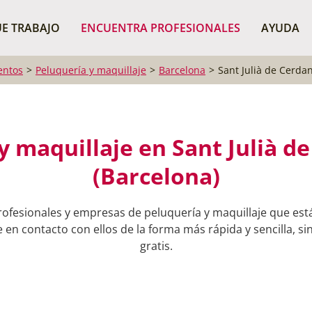
¿Dónde buscas?
BUSCAR P
E TRABAJO
ENCUENTRA PROFESIONALES
AYUDA
entos
Peluquería y maquillaje
Barcelona
Sant Julià de Cerda
y maquillaje en Sant Julià d
(Barcelona)
ofesionales y empresas de peluquería y maquillaje que está
en contacto con ellos de la forma más rápida y sencilla, si
gratis.