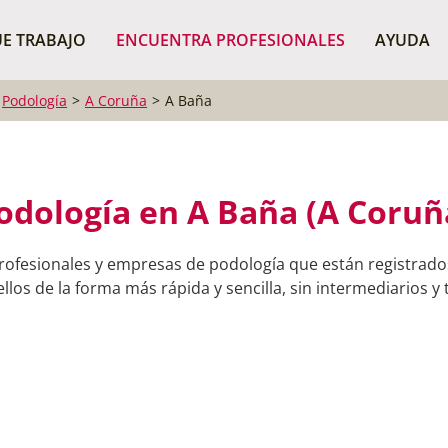
¿Dónde buscas?
BUSCAR P
E TRABAJO
ENCUENTRA PROFESIONALES
AYUDA
Podología
A Coruña
A Baña
odología en A Baña (A Coruñ
rofesionales y empresas de podología que están registrad
llos de la forma más rápida y sencilla, sin intermediarios y 