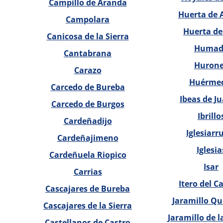
Campillo de Aranda
Huerta de 
Campolara
Huerta de
Canicosa de la Sierra
Humad
Cantabrana
Huron
Carazo
Huérme
Carcedo de Bureba
Ibeas de Ju
Carcedo de Burgos
Ibrillo
Cardeñadijo
Iglesiarr
Cardeñajimeno
Iglesia
Cardeñuela Riopico
Isar
Carrias
Itero del Ca
Cascajares de Bureba
Jaramillo Q
Cascajares de la Sierra
Jaramillo de l
Castellanos de Castro