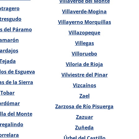
Villaverde del Monte
otragero
Villaverde-Mogina
tresgudo
Villayerno Morquillas
s del Páramo
Villazopeque
amarón
Villegas
ardajos
Villoruebo
Tejada
Viloria de Rioja
los de Esgueva
Vilviestre del Pinar
as de la Sierra
Vizcaínos
Tobar
Zael
ordómar
Zarzosa de Río Pisuerga
illa del Monte
Zazuar
regalindo
Zuñeda
orrelara
Úrbel del Castillo