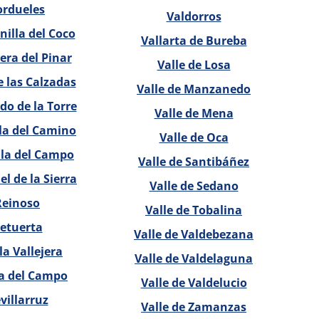
ordueles
Valdorros
illa del Coco
Vallarta de Bureba
ra del Pinar
Valle de Losa
 las Calzadas
Valle de Manzanedo
do de la Torre
Valle de Mena
la del Camino
Valle de Oca
lla del Campo
Valle de Santibáñez
l de la Sierra
Valle de Sedano
Reinoso
Valle de Tobalina
etuerta
Valle de Valdebezana
la Vallejera
Valle de Valdelaguna
la del Campo
Valle de Valdelucio
villarruz
Valle de Zamanzas