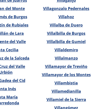
ián de Juarros
Villagalijo
an del Monte
Villagonzalo Pedernales
més de Burgos
Villahoz
ín de Rubiales
Villalba de Duero
llán de Lara
Villalbilla de Burgos
ente del Valle
Villalbilla de Gumiel
ta Cecilia
Villaldemiro
z de la Salceda
Villalmanzo
Cruz del Valle
Villamayor de Treviño
Urbión
Villamayor de los Montes
Gadea del Cid
Villambistia
nta Inés
Villamedianilla
nta María
Villamiel de la Sierra
arredonda
Villangómez