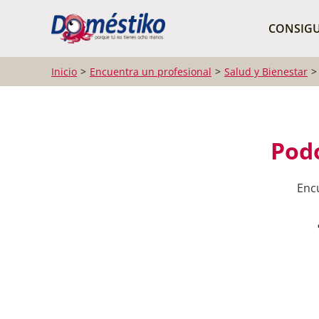
¿Qué buscas?
CONSIGU
Inicio
Encuentra un profesional
Salud y Bienestar
Podo
Encu