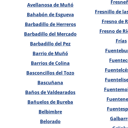
Fresne
Avellanosa de Muñó
Fresnillo de l
Bahabón de Esgueva
Fresno de R
Barbadillo de Herreros
Fresno de Rí
Barbadillo del Mercado
Frías
Barbadillo del Pez
Fuentebu
Barrio de Muñó
Fuentec
Barrios de Colina
Fuentelcé
Basconcillos del Tozo
Fuentelis
Bascuñana
Fuentemol
Baños de Valdearados
Fuentene
Bañuelos de Bureba
Fuentesp
Belbimbre
Galbarr
Belorado