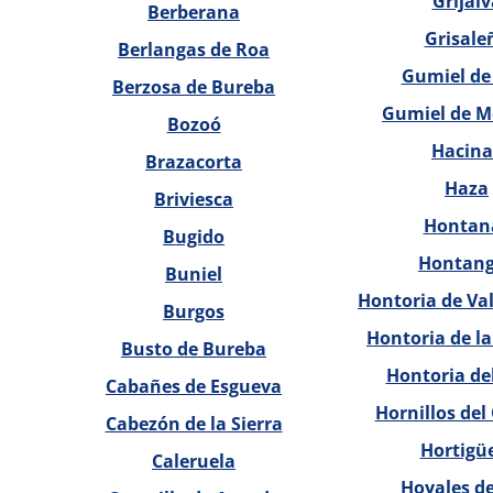
Grijalv
Berberana
Grisale
Berlangas de Roa
Gumiel de
Berzosa de Bureba
Gumiel de M
Bozoó
Hacina
Brazacorta
Haza
Briviesca
Hontan
Bugido
Hontan
Buniel
Hontoria de Va
Burgos
Hontoria de l
Busto de Bureba
Hontoria de
Cabañes de Esgueva
Hornillos de
Cabezón de la Sierra
Hortigü
Caleruela
Hoyales d