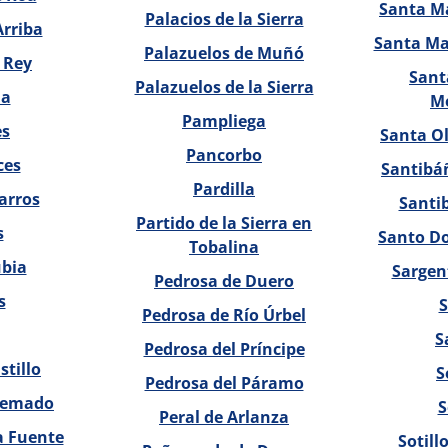
Santa M
Palacios de la Sierra
Arriba
Santa Mar
Palazuelos de Muñó
 Rey
Sant
Palazuelos de la Sierra
a
Me
Pampliega
es
Santa Ol
Pancorbo
ces
Santibá
Pardilla
arros
Santib
Partido de la Sierra en
s
Santo Do
Tobalina
ubia
Sargent
Pedrosa de Duero
s
S
Pedrosa de Río Úrbel
S
Pedrosa del Príncipe
stillo
S
Pedrosa del Páramo
uemado
S
Peral de Arlanza
a Fuente
Sotill