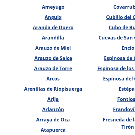
Ameyugo
Covarrub
Anguix
Cubillo del
Aranda de Duero
Cubo de B
Arandilla
Cuevas de San
Arauzo de Miel
Encío
Arauzo de Salce
Espinosa de 
Arauzo de Torre
Espinosa de lo
Arcos
Espinosa del
Arenillas de Riopisuerga
Estépa
Arija
Fontio
Arlanzón
Frandoví
Arraya de Oca
Fresneda de l
Tirón
Atapuerca