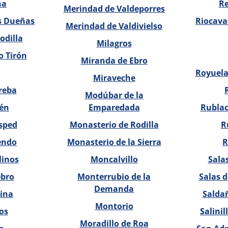
ña
R
Merindad de Valdeporres
as Dueñas
Riocavad
Merindad de Valdivielso
odilla
Milagros
o Tirón
Miranda de Ebro
Royuela
Miraveche
reba
Modúbar de la
én
Emparedada
Rublac
sped
Monasterio de Rodilla
R
endo
Monasterio de la Sierra
R
inos
Moncalvillo
Sala
bro
Monterrubio de la
Salas d
Demanda
ina
Salda
Montorio
os
Salini
Moradillo de Roa