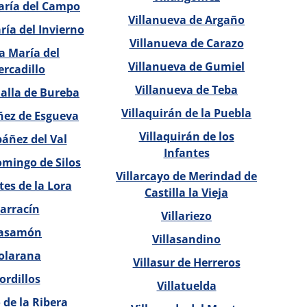
aría del Campo
Villanueva de Argaño
ía del Invierno
Villanueva de Carazo
a María del
Villanueva de Gumiel
rcadillo
Villanueva de Teba
alla de Bureba
Villaquirán de la Puebla
ñez de Esgueva
Villaquirán de los
áñez del Val
Infantes
mingo de Silos
Villarcayo de Merindad de
es de la Lora
Castilla la Vieja
arracín
Villariezo
asamón
Villasandino
olarana
Villasur de Herreros
ordillos
Villatuelda
o de la Ribera