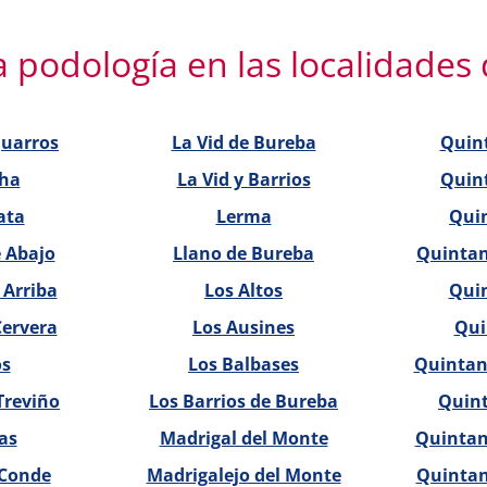
 podología en las localidades
Juarros
La Vid de Bureba
Quin
ha
La Vid y Barrios
Quin
ata
Lerma
Qui
e Abajo
Llano de Bureba
Quintana
 Arriba
Los Altos
Qui
Cervera
Los Ausines
Qui
os
Los Balbases
Quintani
Treviño
Los Barrios de Bureba
Quint
as
Madrigal del Monte
Quintani
 Conde
Madrigalejo del Monte
Quintani