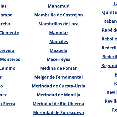
T
ias
Mahamud
Quintan
 Campo
Mambrilla de Castrejón
Rabane
ureba
Mambrillas de Lara
Rabé de
 Clemente
Mamolar
Rebolle
Manciles
Redecil
Cervera
Mazuela
Redeci
s Monteros
Mecerreyes
Regumie
 Camino
Medina de Pomar
r
Melgar de Fernamental
R
so
Merindad de Cuesta-Urria
Revil
nez
Merindad de Montija
Revil
a Sierra
Merindad de Río Ubierna
Re
Merindad de Sotoscueva