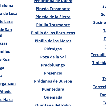
Peñaranda de Duero
slaloma
S
Pineda Trasmonte
ba de Losa
So
Pineda de la Sierra
de Lara
Susino
Pinilla Trasmonte
 de San
T
Pinilla de los Barruecos
il
T
Pinilla de los Moros
azas
Piérnigas
nillas
Terradil
Poza de la Sal
e Roa
Tiniebl
Pradoluengo
ega
Presencio
ra
T
Prádanos de Bureba
Arganzón
Torrec
Puentedura
y Ahedo
Tor
Quemada
de Haza
T
Quintana del Pidio