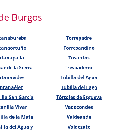
 de Burgos
tanabureba
Torrepadre
tanaortuño
Torresandino
ntanapalla
Tosantos
r de la Sierra
Trespaderne
ntanavides
Tubilla del Agua
ntanaélez
Tubilla del Lago
lla San García
Tórtoles de Esgueva
anilla Vivar
Vadocondes
lla de la Mata
Valdeande
lla del Agua y
Valdezate