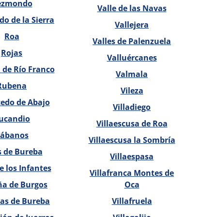
ezmondo
Valle de las Navas
o de la Sierra
Vallejera
Roa
Valles de Palenzuela
Rojas
Valluércanes
 de Río Franco
Valmala
Rubena
Vileza
edo de Abajo
Villadiego
ucandio
Villaescusa de Roa
ábanos
Villaescusa la Sombría
s de Bureba
Villaespasa
e los Infantes
Villafranca Montes de
ña de Burgos
Oca
llas de Bureba
Villafruela