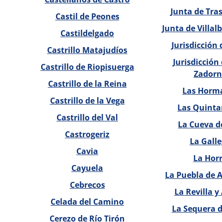
Junta de Tra
Castil de Peones
Junta de Villal
Castildelgado
Jurisdicción 
Castrillo Matajudíos
Jurisdicción
Castrillo de Riopisuerga
Zadorn
Castrillo de la Reina
Las Horm
Castrillo de la Vega
Las Quinta
Castrillo del Val
La Cueva d
Castrogeriz
La Gall
Cavia
La Hor
Cayuela
La Puebla de 
Cebrecos
La Revilla 
Celada del Camino
La Sequera 
Cerezo de Río Tirón