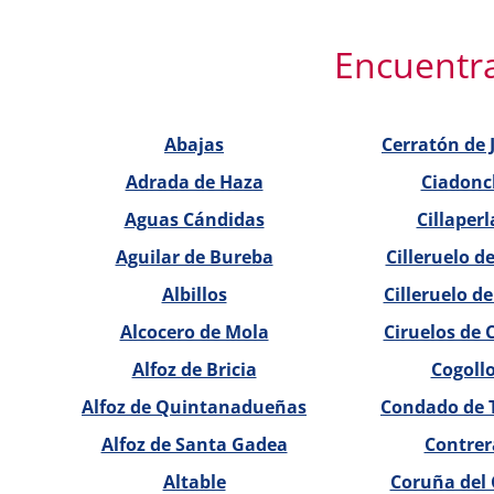
Encuentra
Abajas
Cerratón de 
Adrada de Haza
Ciadonc
Aguas Cándidas
Cillaperl
Aguilar de Bureba
Cilleruelo d
Albillos
Cilleruelo de
Alcocero de Mola
Ciruelos de 
Alfoz de Bricia
Cogoll
Alfoz de Quintanadueñas
Condado de 
Alfoz de Santa Gadea
Contrer
Altable
Coruña del