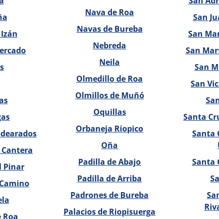
a
San Adr
Nava de Roa
ña
San Ju
Navas de Bureba
 Izán
San Ma
Nebreda
ercado
San Mart
Neila
s
San Mi
Olmedillo de Roa
San Vic
Olmillos de Muñó
as
San
Oquillas
gas
Santa Cru
Orbaneja Riopico
ldearados
Santa 
Oña
a Cantera
Padilla de Abajo
Santa 
l Pinar
Padilla de Arriba
Sa
l Camino
Padrones de Bureba
Sa
ela
Riv
Palacios de Riopisuerga
e Roa