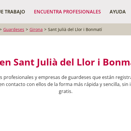
¿Dónde buscas?
BUSCAR P
E TRABAJO
ENCUENTRA PROFESIONALES
AYUDA
Guardeses
Girona
Sant Julià del Llor i Bonmatí
n Sant Julià del Llor i Bonm
 profesionales y empresas de guardeses que están registrad
 contacto con ellos de la forma más rápida y sencilla, sin
gratis.