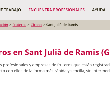
¿Dónde buscas?
BUSCAR P
E TRABAJO
ENCUENTRA PROFESIONALES
AYUDA
ación
Fruteros
Girona
Sant Julià de Ramis
ros en Sant Julià de Ramis (G
s profesionales y empresas de fruteros que están registrado
o con ellos de la forma más rápida y sencilla, sin intermedi