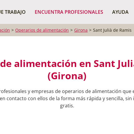
¿Dónde buscas?
BUSCAR P
E TRABAJO
ENCUENTRA PROFESIONALES
AYUDA
ación
Operarios de alimentación
Girona
Sant Julià de Ramis
de alimentación en Sant Jul
(Girona)
rofesionales y empresas de operarios de alimentación que es
n contacto con ellos de la forma más rápida y sencilla, sin
gratis.