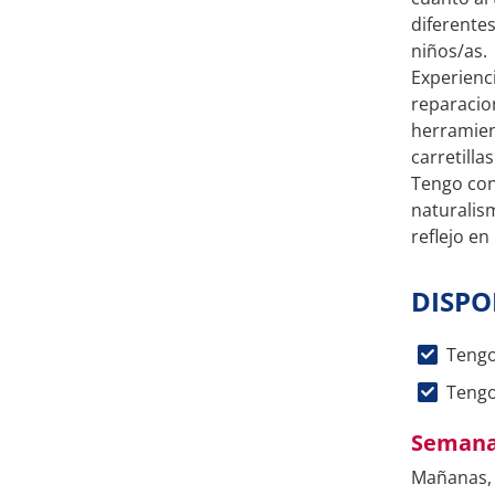
diferente
niños/as.
Experienci
reparacio
herramien
carretilla
Tengo cono
naturalis
reflejo en
DISPO
Tengo
Tengo
Semana
Mañanas, 