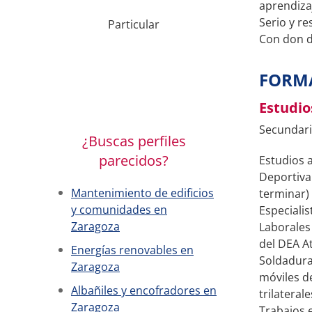
aprendizaj
Serio y re
Particular
Con don de
FORM
Estudio
Secundar
¿Buscas perfiles
parecidos?
Estudios 
Deportiva 
Mantenimiento de edificios
terminar)
y comunidades en
Especiali
Zaragoza
Laborales
del DEA At
Energías renovables en
Soldadura
Zaragoza
móviles de
Albañiles y encofradores en
trilatera
Zaragoza
Trabajos e