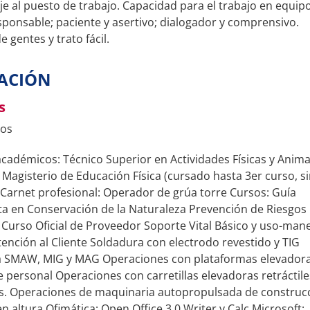
e al puesto de trabajo. Capacidad para el trabajo en equipo
sponsable; paciente y asertivo; dialogador y comprensivo.
 gentes y trato fácil.
ACIÓN
s
ios
académicos: Técnico Superior en Actividades Físicas y Anim
Magisterio de Educación Física (cursado hasta 3er curso, s
 Carnet profesional: Operador de grúa torre Cursos: Guía
sta en Conservación de la Naturaleza Prevención de Riesgos
 Curso Oficial de Proveedor Soporte Vital Básico y uso-man
ención al Cliente Soldadura con electrodo revestido y TIG
 SMAW, MIG y MAG Operaciones con plataformas elevador
 personal Operaciones con carretillas elevadoras retráctile
les. Operaciones de maquinaria autopropulsada de construc
n altura Ofimática: Open Office 3.0 Writer y Calc Microsoft: