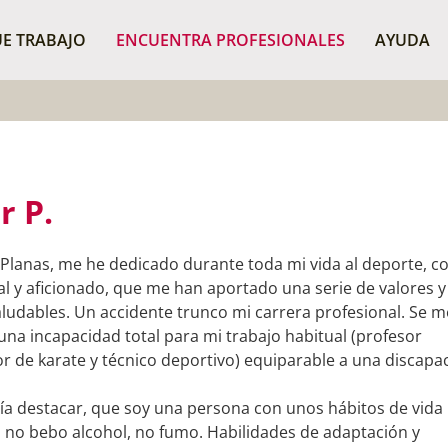
¿Dónde buscas?
BUSCAR P
E TRABAJO
ENCUENTRA PROFESIONALES
AYUDA
r P.
r Planas, me he dedicado durante toda mi vida al deporte, 
al y aficionado, que me han aportado una serie de valores y
aludables. Un accidente trunco mi carrera profesional. Se m
una incapacidad total para mi trabajo habitual (profesor
r de karate y técnico deportivo) equiparable a una discapa
ía destacar, que soy una persona con unos hábitos de vida
, no bebo alcohol, no fumo. Habilidades de adaptación y