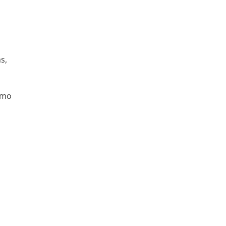
s,
omo