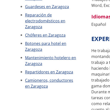
Word, Exc
Guardeses en Zaragoza
Reparación de
Idioma
electrodomésticos en
Español
Zaragoza
Chóferes en Zaragoza
EXPER
Botones para hotel en
Zaragoza
He trabaj
montando 
Mantenimiento hotelero en
trabajo a
Zaragoza
haciendo 
Repartidores en Zaragoza
maquinari
trabajado
Camioneros, conductores
gama domé
en Zaragoza
Durante m
tareas co
como rela
cuanto al