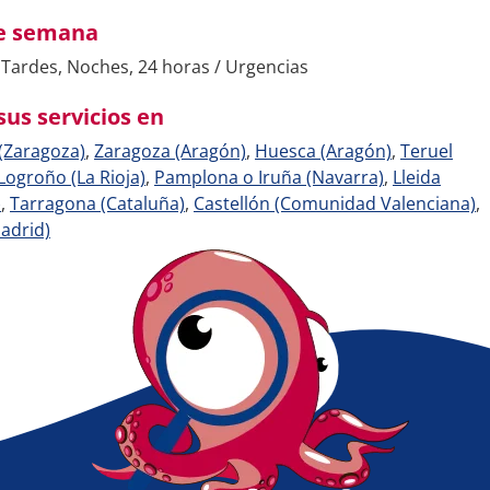
de semana
Tardes, Noches, 24 horas / Urgencias
sus servicios en
(Zaragoza)
,
Zaragoza (Aragón)
,
Huesca (Aragón)
,
Teruel
Logroño (La Rioja)
,
Pamplona o Iruña (Navarra)
,
Lleida
)
,
Tarragona (Cataluña)
,
Castellón (Comunidad Valenciana)
,
adrid)