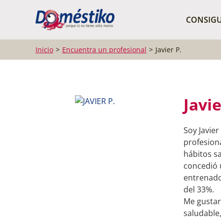
¿Qué buscas?
CONSIGU
Inicio
Encuentra un profesional
Javier P.
Javie
Soy Javie
profesion
hábitos s
concedió 
entrenado
del 33%.
Me gustar
saludable