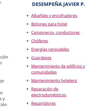
.
DESEMPEÑA JAVIER P.
Albañiles y encofradores
Botones para hotel
Camioneros, conductores
Chóferes
Energías renovables
ación
Guardeses
in
Mantenimiento de edificios y
comunidades
Mantenimiento hotelero
ejo
Reparación de
as
electrodomésticos
s y
Repartidores
ción