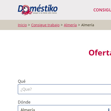
¿Qué buscas?
CONSIGU
Inicio
Consigue trabajo
Almería
Almería
Ofert
Qué
Dónde