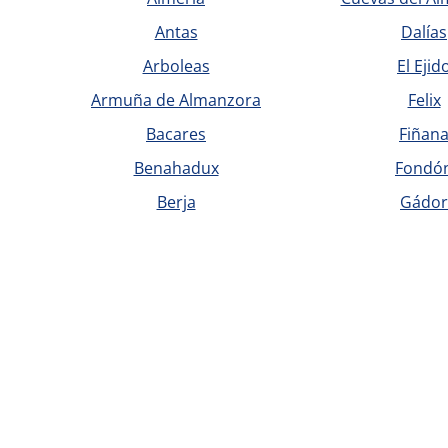
Antas
Dalías
Arboleas
El Ejid
Armuña de Almanzora
Felix
Bacares
Fiñan
Benahadux
Fondó
Berja
Gádor