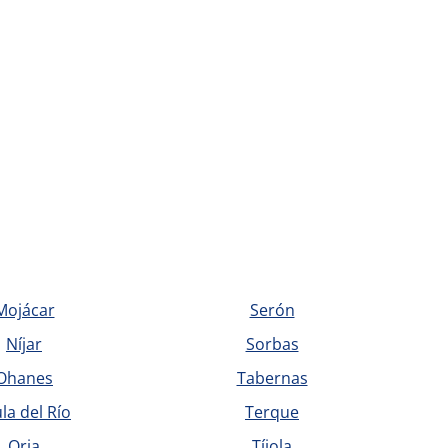
Mojácar
Serón
Níjar
Sorbas
Ohanes
Tabernas
la del Río
Terque
Oria
Tíjola