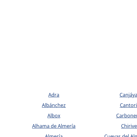
Adra
Canjáy
Albánchez
Cantor
Albox
Carbone
Alhama de Almería
Chirive
Almería
Cuevas del A