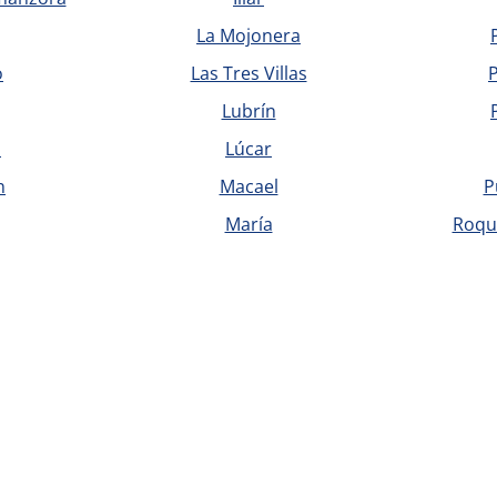
La Mojonera
o
Las Tres Villas
P
Lubrín
a
Lúcar
n
Macael
P
María
Roqu