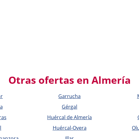
Otras ofertas en Almería
ar
Garrucha
ia
Gérgal
ras
Huércal de Almería
l
Huércal-Overa
Olu
lmanzora
Illar