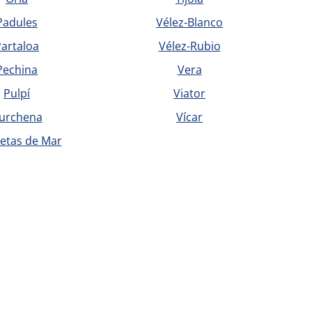
Padules
Vélez-Blanco
artaloa
Vélez-Rubio
Pechina
Vera
Pulpí
Viator
urchena
Vícar
etas de Mar