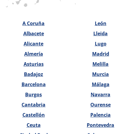
A Coruña
León
Albacete
Lleida
Alicante
Lugo
Almería
Madrid
Asturias
Melilla
Badajoz
Murcia
Barcelona
Málaga
Burgos
Navarra
Cantabria
Ourense
Castellón
Palencia
Ceuta
Pontevedra