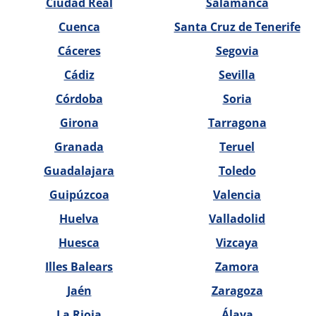
Ciudad Real
Salamanca
Cuenca
Santa Cruz de Tenerife
Cáceres
Segovia
Cádiz
Sevilla
Córdoba
Soria
Girona
Tarragona
Granada
Teruel
Guadalajara
Toledo
Guipúzcoa
Valencia
Huelva
Valladolid
Huesca
Vizcaya
Illes Balears
Zamora
Jaén
Zaragoza
La Rioja
Álava