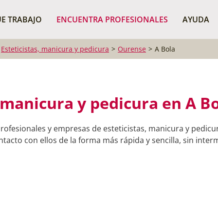
¿Dónde buscas?
BUSCAR P
E TRABAJO
ENCUENTRA PROFESIONALES
AYUDA
Esteticistas, manicura y pedicura
Ourense
A Bola
, manicura y pedicura en A B
rofesionales y empresas de esteticistas, manicura y pedicu
tacto con ellos de la forma más rápida y sencilla, sin interm