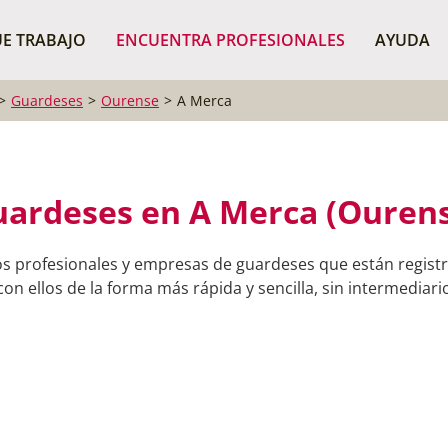
¿Dónde buscas?
BUSCAR P
E TRABAJO
ENCUENTRA PROFESIONALES
AYUDA
Guardeses
Ourense
A Merca
ardeses en A Merca (Ouren
os profesionales y empresas de guardeses que están regist
on ellos de la forma más rápida y sencilla, sin intermediario