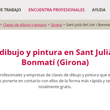
¿Dónde buscas?
BUSCAR P
E TRABAJO
ENCUENTRA PROFESIONALES
AYUDA
Clases de dibujo y pintura
Girona
Sant Julià del Llor i Bonma
dibujo y pintura en Sant Julià
Bonmatí (Girona)
ofesionales y empresas de clases de dibujo y pintura que e
s ponerte en contacto con ellos de la forma más rápida y sen
totalmente gratis.