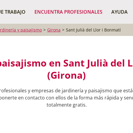
¿Dónde buscas?
BUSCAR P
E TRABAJO
ENCUENTRA PROFESIONALES
AYUDA
ardinería y paisajismo
Girona
Sant Julià del Llor i Bonmatí
paisajismo en Sant Julià del 
(Girona)
ofesionales y empresas de jardinería y paisajismo que están
ponerte en contacto con ellos de la forma más rápida y senci
totalmente gratis.