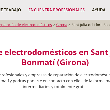
¿Dónde buscas?
BUSCAR P
E TRABAJO
ENCUENTRA PROFESIONALES
AYUDA
eparación de electrodomésticos
Girona
Sant Julià del Llor i Bo
 electrodomésticos en Sant Ju
Bonmatí (Girona)
profesionales y empresas de reparación de electrodomésti
onmatí y podrás ponerte en contacto con ellos de la forma má
intermediarios y totalmente gratis.