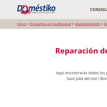
¿Qué buscas?
CONSIGU
Inicio
Encuentra un profesional
Mantenimiento
R
Reparación de
Aquí encontrarás todos los 
Sant Julià del Llor i B