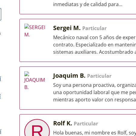
inmediatas y de calidad para...
Sergei M.
Particular
s
Mecánico naval con 5 años de expe
contrato. Especializado en manteni
sistemas auxiliares. Acostumbrado a 
Joaquim B.
Particular
í
Soy una persona proactiva, organi
una oportunidad laboral que me pe
í
mientras aporto valor con responsabi
Rolf K.
Particular
R
í
Hola buenas, mi nombre es Rolf, soy