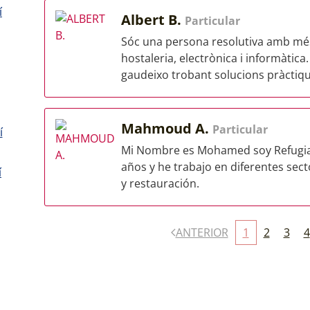
í
Albert B.
Particular
Sóc una persona resolutiva amb més 
hostaleria, electrònica i informàtica
gaudeixo trobant solucions pràctique
Mahmoud A.
Particular
í
Mi Nombre es Mohamed soy Refugiad
años y he trabajo en diferentes secto
í
y restauración.
ANTERIOR
1
2
3
4