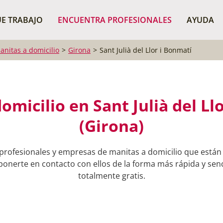
¿Dónde buscas?
BUSCAR P
E TRABAJO
ENCUENTRA PROFESIONALES
AYUDA
anitas a domicilio
Girona
Sant Julià del Llor i Bonmatí
omicilio en Sant Julià del Ll
(Girona)
profesionales y empresas de manitas a domicilio que están r
ponerte en contacto con ellos de la forma más rápida y senci
totalmente gratis.