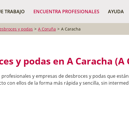
¿Dónde buscas?
BUSCAR P
E TRABAJO
ENCUENTRA PROFESIONALES
AYUDA
esbroces y podas
A Coruña
A Caracha
es y podas en A Caracha (A
 profesionales y empresas de desbroces y podas que están
o con ellos de la forma más rápida y sencilla, sin intermedi